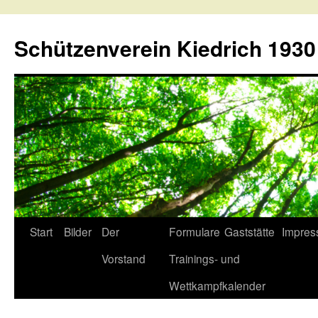
Schützenverein Kiedrich 1930 
Springe
Start
Bilder
Der
Formulare
Gaststätte
Impre
zum
Vorstand
Trainings- und
Inhalt
Wettkampfkalender