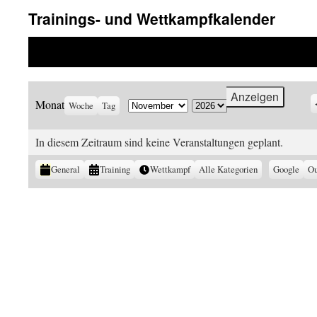
Trainings- und Wettkampfkalender
Veranstaltungen in
Monat
Woche
Tag
Monat
Jahr
In diesem Zeitraum sind keine Veranstaltungen geplant.
Kategorien
General
Training
Wettkampf
Alle Kategorien
Eintragen
Google
Ei
Ou
in
in