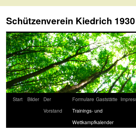
Schützenverein Kiedrich 1930 
Springe
Start
Bilder
Der
Formulare
Gaststätte
Impre
zum
Vorstand
Trainings- und
Inhalt
Wettkampfkalender