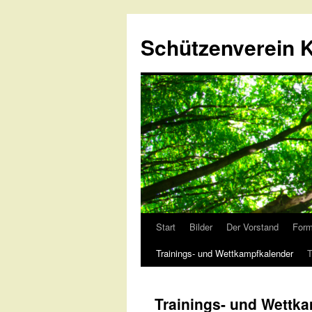
Schützenverein K
Start
Bilder
Der Vorstand
Form
Springe
Trainings- und Wettkampfkalender
T
zum
Inhalt
Trainings- und Wettk