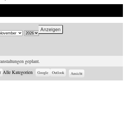
Veranstaltungen in November–Dezember 2026
onat
ahr
anstaltungen geplant.
Alle Kategorien
f
Eintragen
Google
Eintragen
Outlook
Ansicht
ausdrucken
in
in