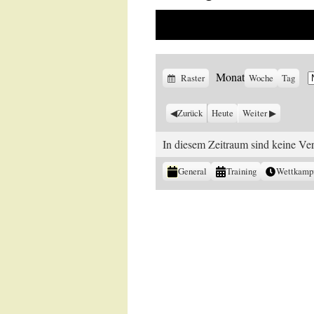
Monat
Anzeigen
Raster
Woche
Tag
M
J
als
Zurück
Heute
Weiter
In diesem Zeitraum sind keine Ver
Kategorien
General
Training
Wettkamp