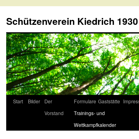
Schützenverein Kiedrich 1930 
Springe
Start
Bilder
Der
Formulare
Gaststätte
Impre
zum
Vorstand
Trainings- und
Inhalt
Wettkampfkalender