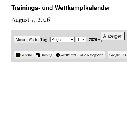
Trainings- und Wettkampfkalender
August 7, 2026
Tag
Monat
Woche
Monat
Tag
Jahr
Kategorien
General
Training
Wettkampf
Alle Kategorien
Eintragen
Google
Ei
Ou
in
in