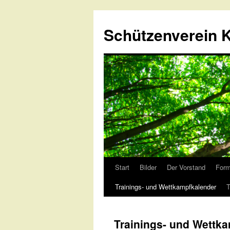
Schützenverein K
Start
Bilder
Der Vorstand
Form
Springe
Trainings- und Wettkampfkalender
T
zum
Inhalt
Trainings- und Wettk