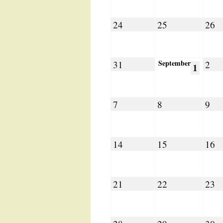
2026
2026
2
August
August
A
24
25
26
24,
25,
26
2026
2026
2
August
September
Se
31
2
Septe
1
31,
2,
1,
2026
20
2026
September
September
Se
7
8
9
7,
8,
9,
2026
2026
20
September
September
S
14
15
16
14,
15,
16
2026
2026
2
September
September
S
21
22
23
21,
22,
23
2026
2026
2